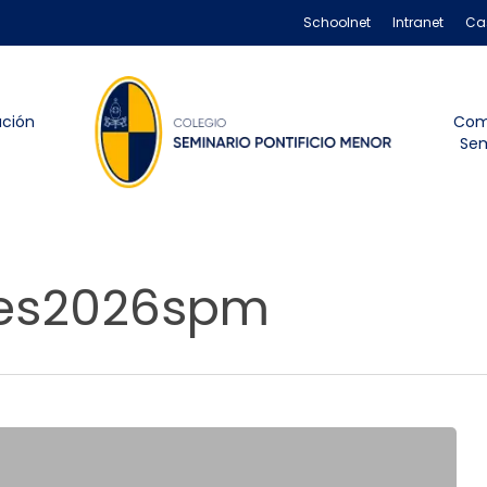
Schoolnet
Intranet
Ca
ación
Com
Sem
nes2026spm