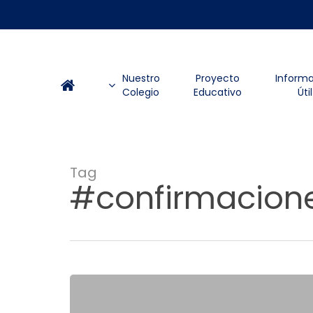
Skip
to
main
content
Nuestro
Proyecto
Inform
Colegio
Educativo
Útil
Tag
#confirmacio
“Ahora
les
toca