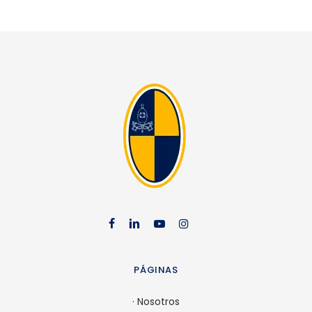
facebook
linkedin
youtube
instag
PÁGINAS
·
Nosotros