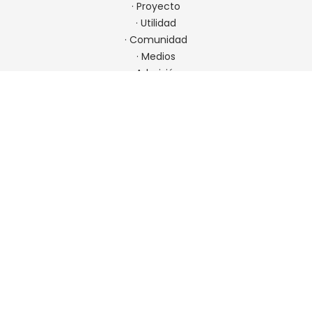
·
Proyecto
·
Utilidad
·
Comunidad
·
Medios
·
Admisión
CONTACTO
22 923 9900
comunicaciones@spm.cl
Ir a contacto
UBICACIÓN
Padre Errázuriz 7001, Las Condes, Chile. Metro Hernando