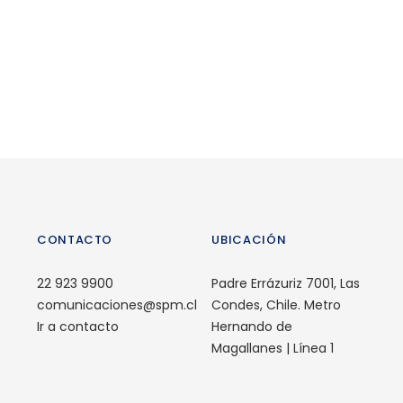
costés
CONTACTO
UBICACIÓN
22 923 9900
Padre Errázuriz 7001, Las
comunicaciones@spm.cl
Condes, Chile. Metro
Ir a contacto
Hernando de
Magallanes | Línea 1