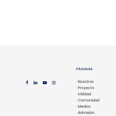
Comunidad Semiponti celebró Pente
en una emotiva Eucaristía
PÁGINAS
·
Nosotros
facebook
linkedin
youtube
instagram
·
Proyecto
·
Utilidad
·
Comunidad
·
Medios
·
Admisión