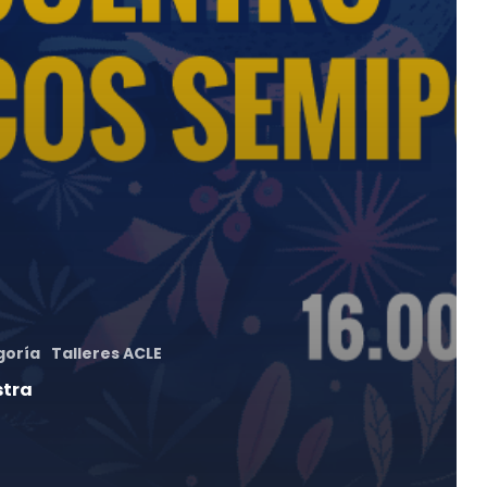
goría
Talleres ACLE
stra