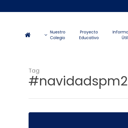
Skip
to
main
content
Nuestro
Proyecto
Inform
Colegio
Educativo
Útil
Tag
#navidadspm2
¡Todos
invitados
a