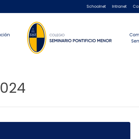
Schoolnet
Intranet
Ca
ación
Com
Sem
024