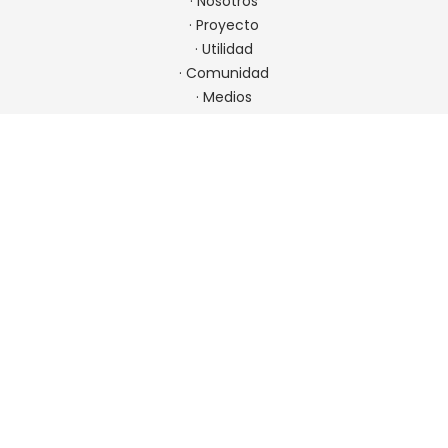
·
Nosotros
·
Proyecto
·
Utilidad
·
Comunidad
·
Medios
·
Admisión
CONTACTO
22 923 9900
comunicaciones@spm.cl
Ir a contacto
UBICACIÓN