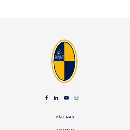
facebook
linkedin
youtube
instag
PÁGINAS