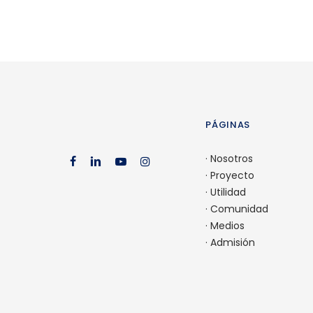
PÁGINAS
·
Nosotros
facebook
linkedin
youtube
instagram
·
Proyecto
·
Utilidad
·
Comunidad
·
Medios
·
Admisión