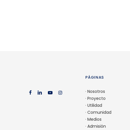
SPM en camino a la Certificación Go
Reference School
PÁGINAS
·
Nosotros
facebook
linkedin
youtube
instagram
·
Proyecto
·
Utilidad
·
Comunidad
·
Medios
·
Admisión