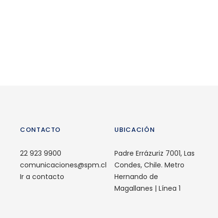
ogle
CONTACTO
UBICACIÓN
22 923 9900
Padre Errázuriz 7001, Las
comunicaciones@spm.cl
Condes, Chile. Metro
Ir a contacto
Hernando de
Magallanes | Línea 1