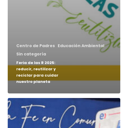
Centro de Padres
Educación Ambiental
Sin categoría
Feria de las R 2025:
reducir, reutilizar y
reciclar para cuidar
nuestro planeta
Fomento
a
la
reutilización
en