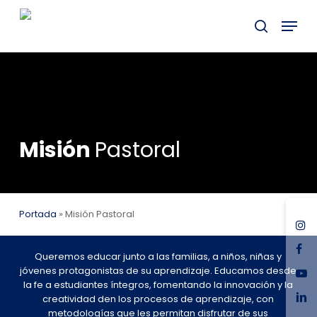
Skip
Menu
to
buscar
main
Close
content
Menu
Misión
Pastoral
Portada
»
Misión Pastoral
ins
fac
Queremos educar junto a las familias, a niños, niñas y
you
jóvenes protagonistas de su aprendizaje. Educamos desde
la fe a estudiantes íntegros, fomentando la innovación y la
link
creatividad den los procesos de aprendizaje, con
metodologías que les permitan disfrutar de sus