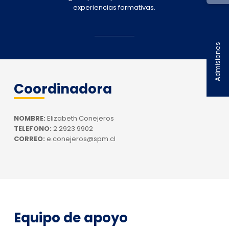
experiencias formativas.
Admisiones
Coordinadora
NOMBRE:
Elizabeth Conejeros
TELEFONO:
2 2923 9902
CORREO:
e.conejeros@spm.cl
Equipo de apoyo