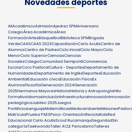
Novedades deportes
All
Académico
Admisión
Ajedrez SPM
Aniversario
Colegio
Área Académica
Área
Formación
Artes
Básquetbol
Biblioteca SPM
Brigada
Verde
CAAS
CAAS 2023
Capacitación
Carlo Acutis
Centro de
Alumnos
Centro de Padres
Ciclo Inicial
Ciclo Mayor
Ciclo
Menor
Ciclo Superior
Ciencias
Ciencias
Sociales
Colegio
Comunidad Semiponti
Convivencia
Escolar
Coro Pastoral
Cultura - Deportes
Departamento de
Humanidades
Departamento de Inglés
Deportes
Educación
Ambiental
Educación cívica
Educación Física
Ex
Alumnos
Filosofía
Generación 2024
Generación
2025
Hermanos Mayores
Historia
Historia y Antropología
Hito
Formativo
Idiomas
Inclusión
Infraestructura
Innovación
Innovación
pedagógica
Jubileo 2025
Juegos
Pontificios
Lenguaje
Matemáticas
Medioambiente
Misiones
Pastor
Matrícula
Prueba PAES
Psico-Orientación
ReciclaKids
Red
Educacional Carlo Acutis
Scout Rucamanqui
Seguridad
Sin
categoría
Taekwondo
Taller ACLE Periodismo
Talleres