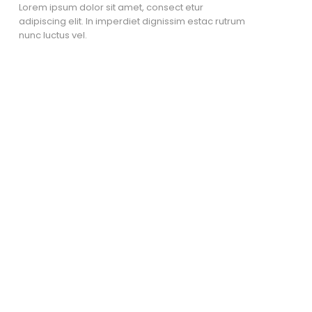
Lorem ipsum dolor sit amet, consect etur
adipiscing elit. In imperdiet dignissim estac rutrum
nunc luctus vel.
Nombre Apellido
Cargo
CARGO:
cargo
TELEFONO:
2 2923 9902
CORREO:
e.conejeros@spm.cl
Lorem ipsum dolor sit amet, consect etur adipiscing
elit. In imperdiet dignissim estac rutrum nunc luctus vel.
rem ipsum dolor sit amet, consect etur adipiscing elit.
In imperdiet dignissim estac rutrum nunc luctus vel.