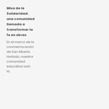
Misa
Misa de la
de
Solidaridad:
la
una comunidad
Solidaridad:
llamada a
una
transformar la
comunidad
fe en obras
llamada
a
En el marco de la
transformar
conmemoración
la
de San Alberto
fe
Hurtado, nuestra
en
comunidad
obras
educativa vivió
la…