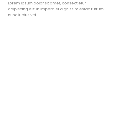
Lorem ipsum dolor sit amet, consect etur
adipiscing elit. In imperdiet dignissim estac rutrum
nunc luctus vel.
Nombre Apellido
Cargo
CARGO:
cargo
TELEFONO:
2 2923 9902
CORREO:
e.conejeros@spm.cl
Lorem ipsum dolor sit amet, consect etur adipiscing elit. In
imperdiet dignissim estac rutrum nunc luctus vel. rem ipsum
dolor sit amet, consect etur adipiscing elit. In imperdiet
dignissim estac rutrum nunc luctus vel.