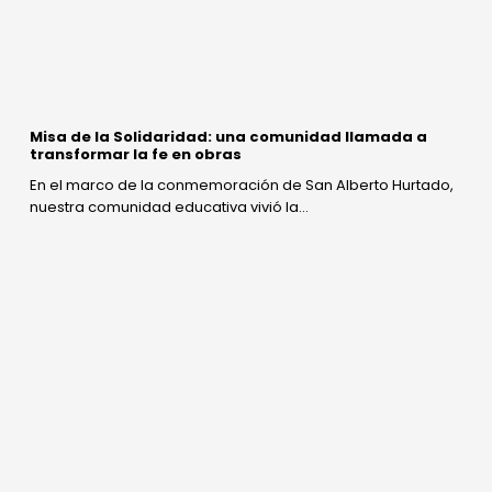
Misa de la Solidaridad: una comunidad llamada a
transformar la fe en obras
En el marco de la conmemoración de San Alberto Hurtado,
nuestra comunidad educativa vivió la…
“Cuento
Contigo”:
IV
Medios
compartieron
la
lectura
con
sus
hermanos