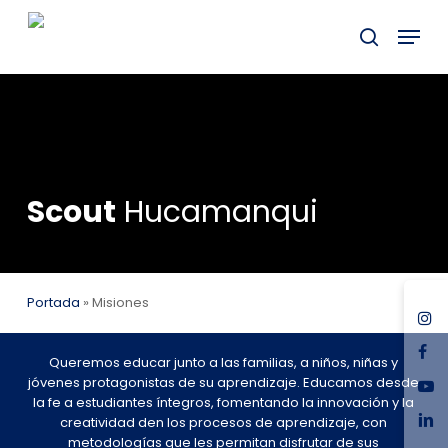
Skip
Menu
to
buscar
main
content
Scout
Hucamanqui
Portada
»
Misiones
ins
fac
Queremos educar junto a las familias, a niños, niñas y
you
jóvenes protagonistas de su aprendizaje. Educamos desde
la fe a estudiantes íntegros, fomentando la innovación y la
link
creatividad den los procesos de aprendizaje, con
metodologías que les permitan disfrutar de sus