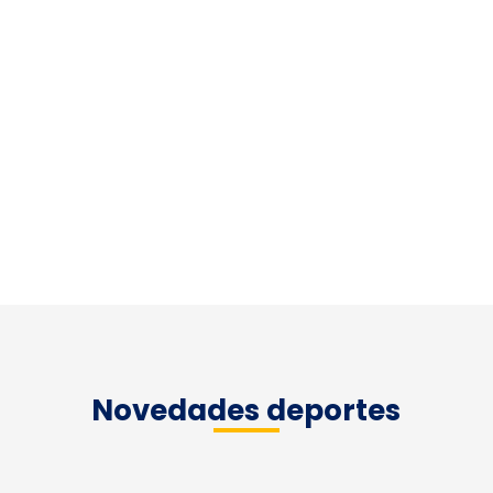
Lorem ipsum dolor sit amet, consect etur adipiscing elit. In
imperdiet dignissim estac rutrum nunc luctus vel. rem ipsum
dolor sit amet, consect etur adipiscing elit. In imperdiet
dignissim estac rutrum nunc luctus vel.
Novedades deportes