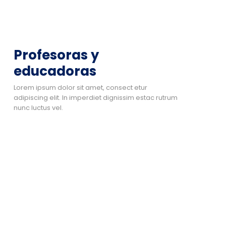
Profesoras y
educadoras
Lorem ipsum dolor sit amet, consect etur
adipiscing elit. In imperdiet dignissim estac rutrum
nunc luctus vel.
Nombre Apellido
Cargo
CARGO:
cargo
TELEFONO:
2 2923 9902
CORREO:
e.conejeros@spm.cl