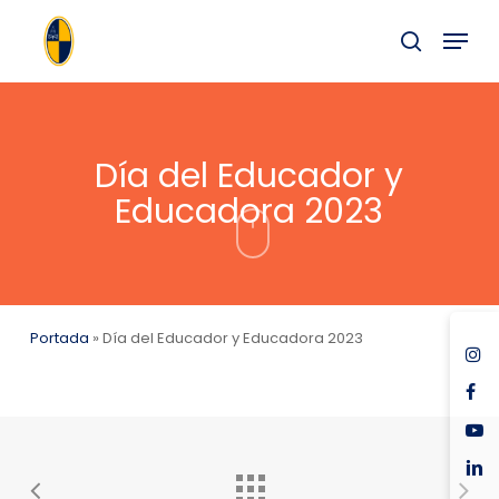
Skip
Menu
to
buscar
main
content
Día del Educador y
Educadora 2023
Portada
»
Día del Educador y Educadora 2023
ins
fac
you
link