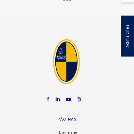
Admisiones
facebook
linkedin
youtube
instag
PÁGINAS
·
Nosotros