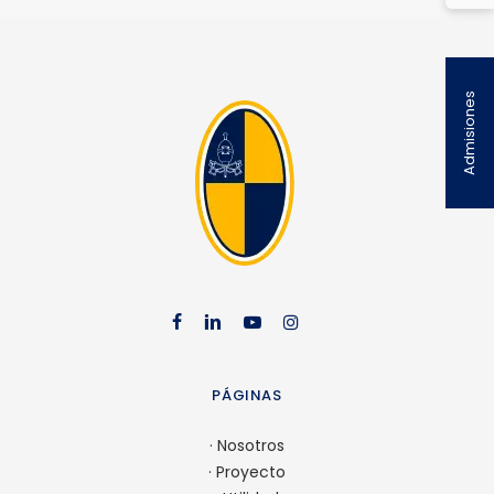
Admisiones
facebook
linkedin
youtube
instag
PÁGINAS
·
Nosotros
·
Proyecto