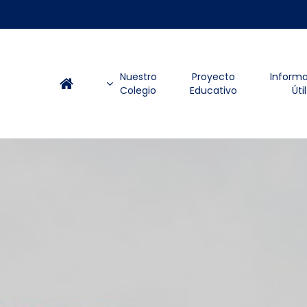
Skip
to
main
content
Nuestro
Proyecto
Inform
Colegio
Educativo
Útil