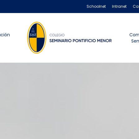
Schoolnet
Intranet
Ca
ación
Com
Sem