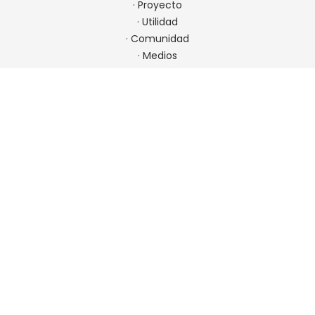
·
Proyecto
·
Utilidad
·
Comunidad
·
Medios
·
Admisión
CONTACTO
22 923 9900
comunicaciones@spm.cl
Ir a contacto
UBICACIÓN
Padre Errázuriz 7001, Las Condes, Chile. Metro Hernando