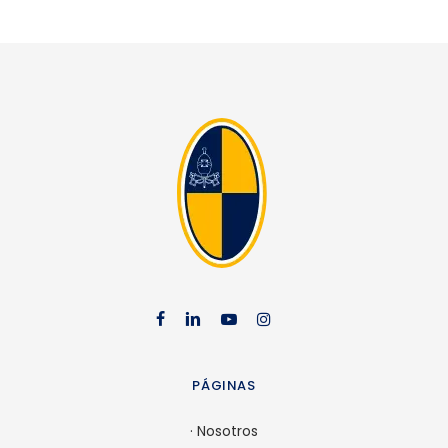
facebook
linkedin
youtube
instag
PÁGINAS
·
Nosotros