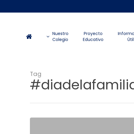
Skip
to
main
content
Nuestro
Proyecto
Inform
Colegio
Educativo
Útil
Tag
#diadelafamili