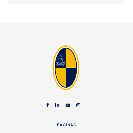
facebook
linkedin
youtube
instag
PÁGINAS