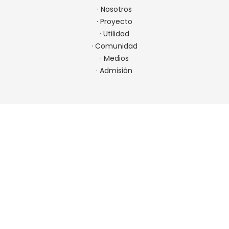
·
Nosotros
·
Proyecto
·
Utilidad
·
Comunidad
·
Medios
·
Admisión
CONTACTO
22 923 9900
comunicaciones@spm.cl
Ir a contacto
UBICACIÓN