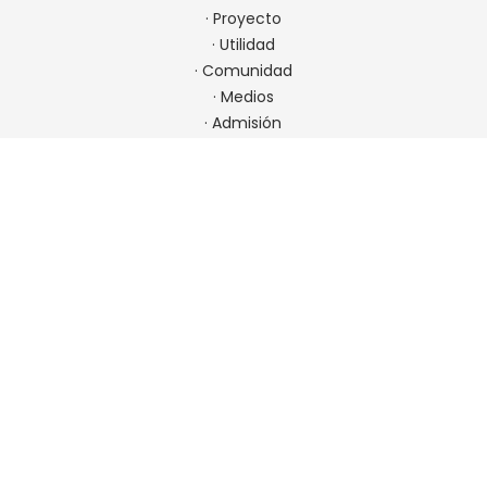
·
Proyecto
·
Utilidad
·
Comunidad
·
Medios
·
Admisión
CONTACTO
22 923 9900
comunicaciones@spm.cl
Ir a contacto
UBICACIÓN
Padre Errázuriz 7001, Las Condes, Chile. Metro Hernando