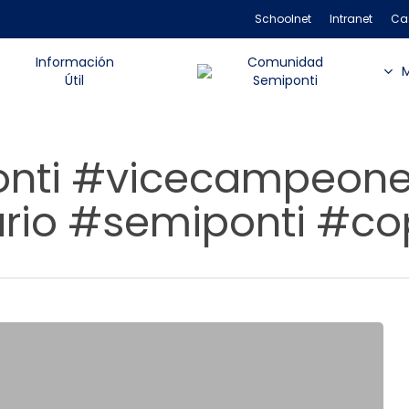
Schoolnet
Intranet
Ca
Información
Comunidad
Útil
Semiponti
onti #vicecampeon
rio #semiponti #co