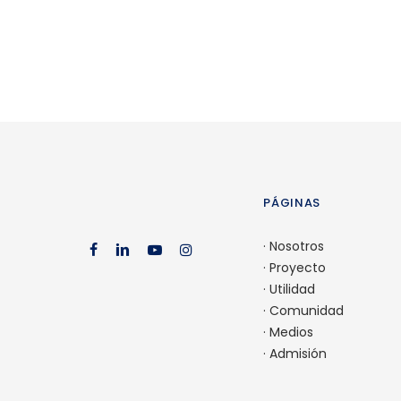
PÁGINAS
·
Nosotros
facebook
linkedin
youtube
instagram
·
Proyecto
·
Utilidad
·
Comunidad
·
Medios
·
Admisión