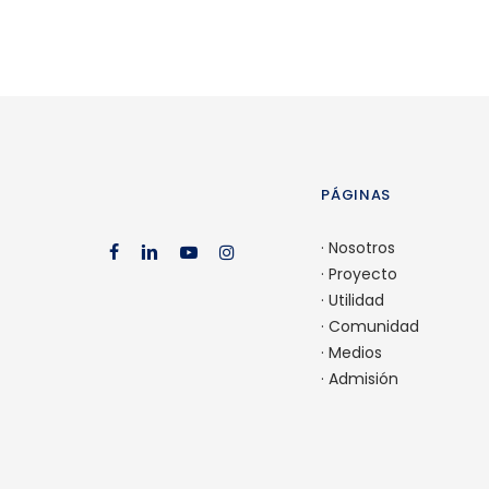
PÁGINAS
·
Nosotros
facebook
linkedin
youtube
instagram
·
Proyecto
·
Utilidad
·
Comunidad
·
Medios
·
Admisión