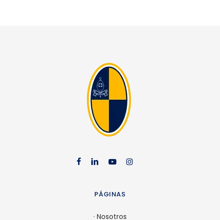
facebook
linkedin
youtube
instag
PÁGINAS
·
Nosotros