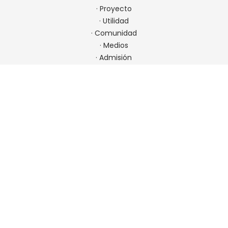
·
Proyecto
·
Utilidad
·
Comunidad
·
Medios
·
Admisión
CONTACTO
22 923 9900
comunicaciones@spm.cl
Ir a contacto
UBICACIÓN
Padre Errázuriz 7001, Las Condes, Chile. Metro Hernando