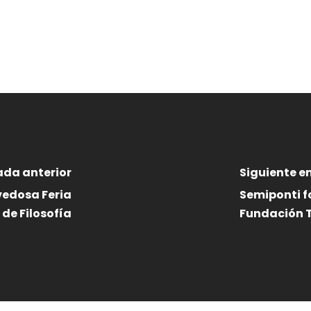
ada anterior
Siguiente e
vedosa Feria
Semiponti f
de Filosofía
Fundación T