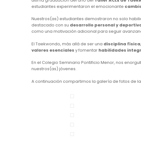
última graduación del año del
Taller ACLE de Tae
estudiantes experimentaron el emocionante
cambio
Nuestros(as) estudiantes demostraron no solo habi
destacado con su
desarrollo personal y deportiv
como una motivación adicional para seguir avanzand
El Taekwondo, más allá de ser una
disciplina física
valores esenciales
y fomentar
habilidades integ
En el Colegio Seminario Pontificio Menor, nos enorg
nuestros(as) jóvenes.
A continuación compartimos la galería de fotos de l