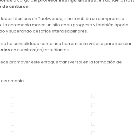
kwondo
a cargo del
profesor Rodrigo Miranda,
en donde los(as)
 de cinturón
.
lidades técnicas en Taekwondo, sino también un compromiso
o
. La ceremonia marca un hito en su progreso y también aporta
o y superando desafíos interdisciplinares.
, se ha consolidado como una herramienta valiosa para inculcar
rales
en nuestros(as) estudiantes.
ullece promover este enfoque transversal en la formación de
a ceremonia: