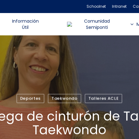
Schoolnet
Intranet
Ca
Información
Comunidad
Útil
Semiponti
Deportes
Taekwondo
Talleres ACLE
ega de cinturón de Ta
Taekwondo