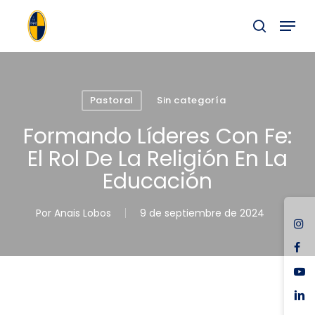
Skip
Menu
to
buscar
main
content
Pastoral
Sin categoría
Formando Líderes Con Fe:
El Rol De La Religión En La
Educación
Por
Anais Lobos
9 de septiembre de 2024
ins
fac
you
link