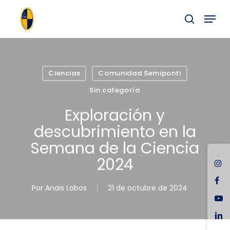
Skip
Menu
to
buscar
main
Close
content
Menu
Ciencias
Comunidad Semiponti
Sin categoría
Exploración y
descubrimiento en la
Semana de la Ciencia
2024
ins
fac
Por
Anais Lobos
21 de octubre de 2024
you
link