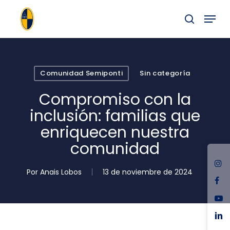
Skip
Menu
to
buscar
main
Close
content
Menu
Comunidad Semiponti
Sin categoría
Compromiso con la
inclusión: familias que
enriquecen nuestra
comunidad
ins
Por
Anais Lobos
13 de noviembre de 2024
fac
you
link