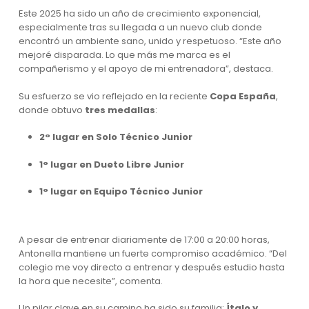
Este 2025 ha sido un año de crecimiento exponencial,
especialmente tras su llegada a un nuevo club donde
encontró un ambiente sano, unido y respetuoso. “Este año
mejoré disparada. Lo que más me marca es el
compañerismo y el apoyo de mi entrenadora”, destaca.
Su esfuerzo se vio reflejado en la reciente
Copa España
,
donde obtuvo
tres medallas
:
2° lugar en Solo Técnico Junior
1° lugar en Dueto Libre Junior
1° lugar en Equipo Técnico Junior
A pesar de entrenar diariamente de 17:00 a 20:00 horas,
Antonella mantiene un fuerte compromiso académico. “Del
colegio me voy directo a entrenar y después estudio hasta
la hora que necesite”, comenta.
Un pilar clave en su camino ha sido su familia:
Ítalo y