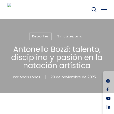
Skip
Menu
to
buscar
main
content
Deportes
Sin categoría
Antonella Bozzi: talento,
disciplina y pasión en la
natación artística
Por
Anais Lobos
29 de noviembre de 2025
ins
fac
you
link