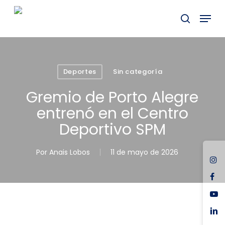
Skip
Menu
to
buscar
main
content
Deportes
Sin categoría
Gremio de Porto Alegre
entrenó en el Centro
Deportivo SPM
Por
Anais Lobos
11 de mayo de 2026
ins
fac
you
link