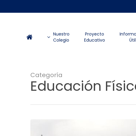
Skip
to
main
content
Nuestro
Proyecto
Inform
Colegio
Educativo
Útil
Categoría
Educación Físi
Hermanos
mayores
enseñan