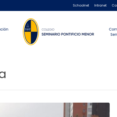
Schoolnet
Intranet
Ca
ación
Com
Sem
ca