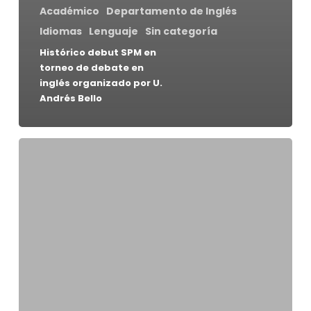
Académico
Departamento de Inglés
Idiomas
Lenguaje
Sin categoría
Histórico debut SPM en
torneo de debate en
inglés organizado por U.
Andrés Bello
Estudiantes
SPM
preparan
primer
debate
en
inglés
en
torneo
organizado
por
UNAB