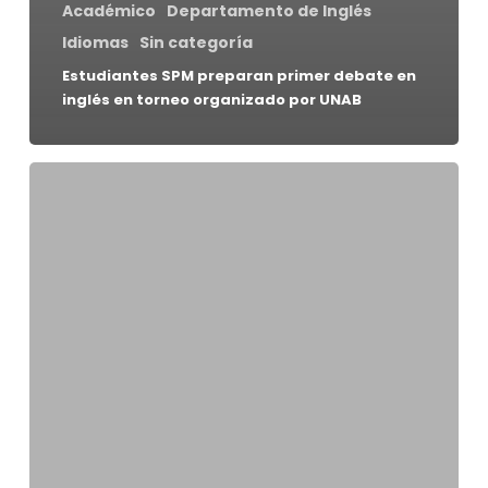
Académico
Departamento de Inglés
Idiomas
Sin categoría
Estudiantes SPM preparan primer debate en
inglés en torneo organizado por UNAB
Semiponti
celebra
a
sus
estudiantes
certificados
por
Cambridge
English