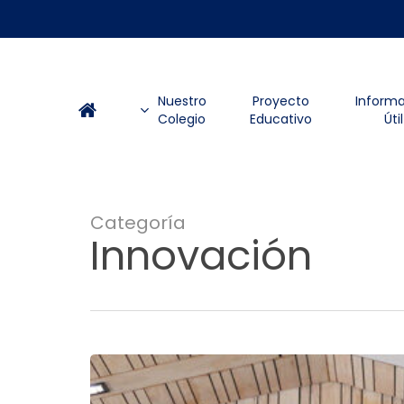
Skip
to
main
content
Nuestro
Proyecto
Inform
Colegio
Educativo
Útil
Categoría
Innovación
¡Recibimos
oficialmente
la