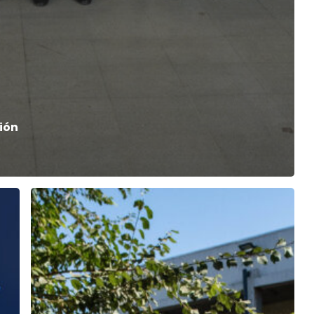
ción
Renovaciones
en
Semiponti
2025