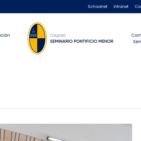
Schoolnet
Intranet
Ca
ación
Com
Sem