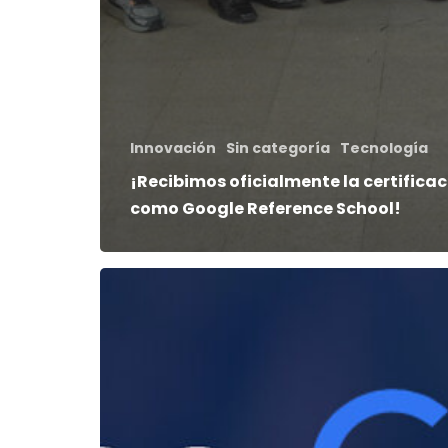
Innovación
Sin categoría
Tecnología
¡Recibimos oficialmente la certifica
como Google Reference School!
Colegio
Seminario
Pontificio
Menor
es
reconocido
como
Google
Reference