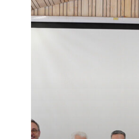
certificación
como
Google
Reference
School!