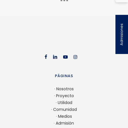
Admisiones
facebook
linkedin
youtube
instag
PÁGINAS
·
Nosotros
·
Proyecto
·
Utilidad
·
Comunidad
·
Medios
·
Admisión