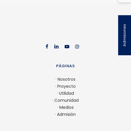
Admisiones
facebook
linkedin
youtube
instag
PÁGINAS
·
Nosotros
·
Proyecto
·
Utilidad
·
Comunidad
·
Medios
·
Admisión