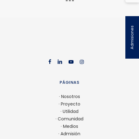
Admisiones
facebook
linkedin
youtube
instag
PÁGINAS
·
Nosotros
·
Proyecto
·
Utilidad
·
Comunidad
·
Medios
·
Admisión