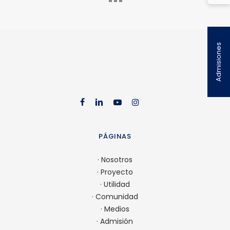
Admisiones
facebook
linkedin
youtube
instag
PÁGINAS
·
Nosotros
·
Proyecto
·
Utilidad
·
Comunidad
·
Medios
·
Admisión