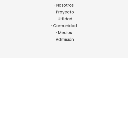
·
Nosotros
·
Proyecto
·
Utilidad
·
Comunidad
·
Medios
·
Admisión
CONTACTO
22 923 9900
comunicaciones@spm.cl
Ir a contacto
UBICACIÓN