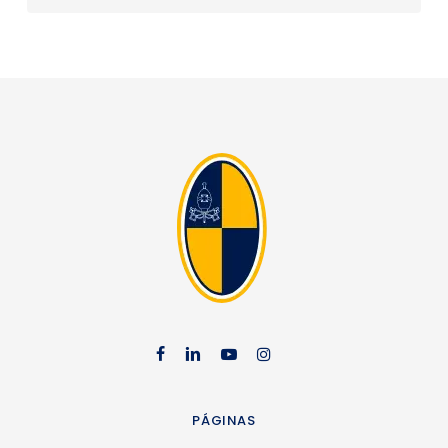
facebook
linkedin
youtube
instag
PÁGINAS