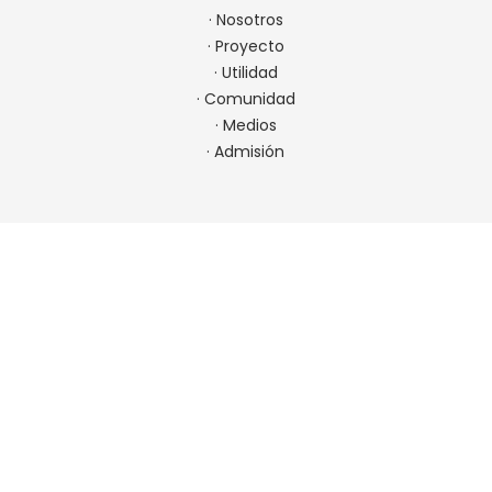
·
Nosotros
·
Proyecto
·
Utilidad
·
Comunidad
·
Medios
·
Admisión
CONTACTO
22 923 9900
comunicaciones@spm.cl
Ir a contacto
UBICACIÓN