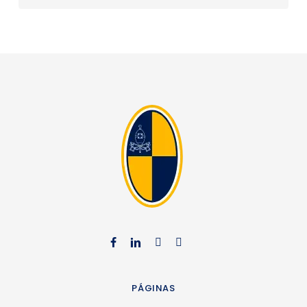
facebook
linkedin
youtube
instagr
PÁGINAS