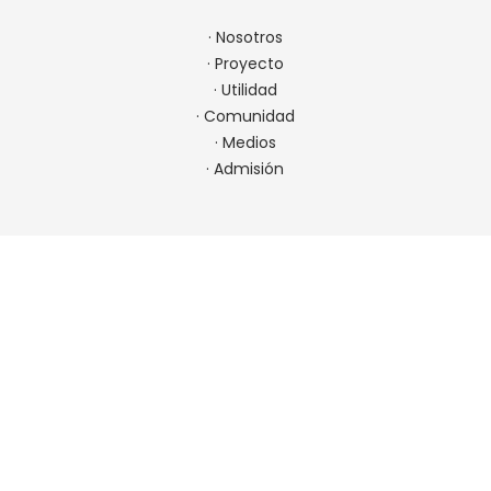
·
Nosotros
·
Proyecto
·
Utilidad
·
Comunidad
·
Medios
·
Admisión
CONTACTO
22 923 9900
comunicaciones@spm.cl
Ir a contacto
UBICACIÓN