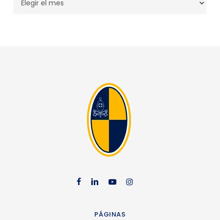
facebook
linkedin
youtube
instag
PÁGINAS