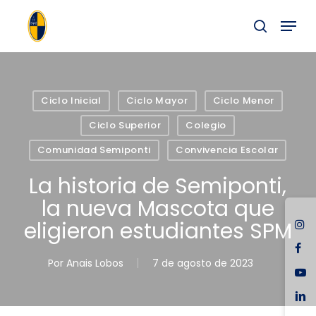
Skip
Menu
to
buscar
main
Close
content
Menu
Ciclo Inicial
Ciclo Mayor
Ciclo Menor
Ciclo Superior
Colegio
Comunidad Semiponti
Convivencia Escolar
La historia de Semiponti,
la nueva Mascota que
ins
eligieron estudiantes SPM
fac
Por
Anais Lobos
7 de agosto de 2023
you
link