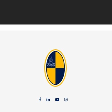
facebook
linkedin
youtube
instag