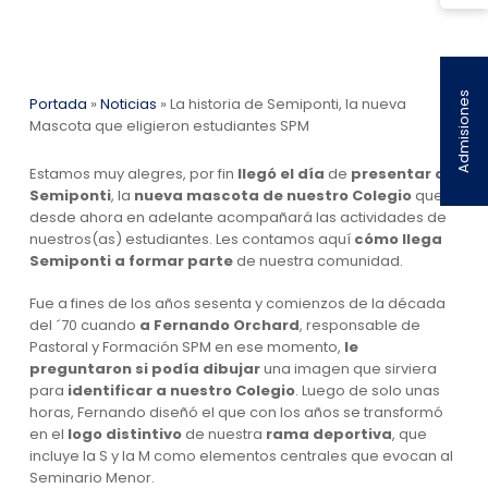
Admisiones
Portada
»
Noticias
»
La historia de Semiponti, la nueva
Mascota que eligieron estudiantes SPM
Estamos muy alegres, por fin
llegó el día
de
presentar a
Semiponti
, la
nueva mascota de nuestro Colegio
que
desde ahora en adelante acompañará las actividades de
nuestros(as) estudiantes. Les contamos aquí
cómo llega
Semiponti a formar parte
de nuestra comunidad.
Fue a fines de los años sesenta y comienzos de la década
del ´70 cuando
a
Fernando Orchard
, responsable de
Pastoral y Formación SPM en ese momento,
le
preguntaron si podía dibujar
una imagen que sirviera
para
identificar a nuestro Colegio
. Luego de solo unas
horas, Fernando diseñó el que con los años se transformó
en el
logo distintivo
de nuestra
rama deportiva
, que
incluye la S y la M como elementos centrales que evocan al
Seminario Menor.