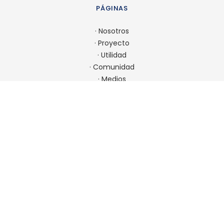
PÁGINAS
·
Nosotros
·
Proyecto
·
Utilidad
·
Comunidad
·
Medios
·
Admisión
CONTACTO
22 923 9900
comunicaciones@spm.cl
Ir a contacto
UBICACIÓN