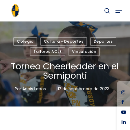
Skip
Menu
to
buscar
main
Close
content
Menu
Colegio
Cultura - Deportes
Deportes
Talleres ACLE
Vinculación
Torneo Cheerleader en el
Semiponti
Por
Anais Lobos
12 de septiembre de 2023
ins
fac
you
link