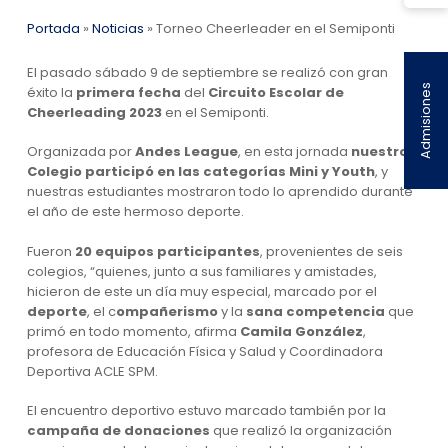
Portada
»
Noticias
»
Torneo Cheerleader en el Semiponti
El pasado sábado 9 de septiembre se realizó con gran
Admisiones
éxito la
primera fecha
del
Circuito Escolar de
Cheerleading 2023
en el Semiponti.
Organizada por
Andes League
, en esta jornada
nuestro
Colegio participó en las categorías Mini y Youth
, y
nuestras estudiantes mostraron todo lo aprendido durante
el año de este hermoso deporte.
Fueron
20 equipos participantes
, provenientes de seis
colegios, “quienes, junto a sus familiares y amistades,
hicieron de este un día muy especial, marcado por el
deporte
, el c
ompañerismo
y la
sana competencia
que
primó en todo momento, afirma
Camila González
,
profesora de Educación Física y Salud y Coordinadora
Deportiva ACLE SPM.
El encuentro deportivo estuvo marcado también por la
campaña de donaciones
que realizó la organización