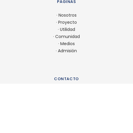
PÁGINAS
·
Nosotros
·
Proyecto
·
Utilidad
·
Comunidad
·
Medios
·
Admisión
CONTACTO
22 923 9900
comunicaciones@spm.cl
Ir a contacto
UBICACIÓN