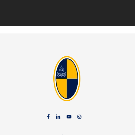
facebook
linkedin
youtube
instag