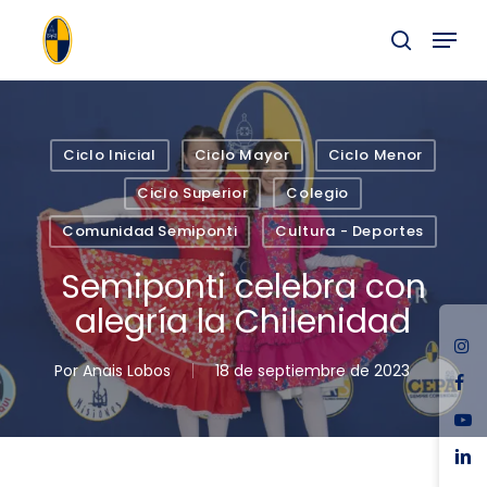
Skip
Menu
to
buscar
main
Close
content
Menu
Ciclo Inicial
Ciclo Mayor
Ciclo Menor
Ciclo Superior
Colegio
Comunidad Semiponti
Cultura - Deportes
Semiponti celebra con
alegría la Chilenidad
ins
Por
Anais Lobos
18 de septiembre de 2023
fac
you
link