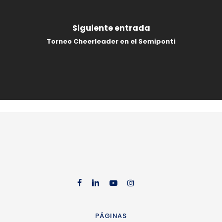
Siguiente entrada
Torneo Cheerleader en el Semiponti
facebook
linkedin
youtube
instag
PÁGINAS