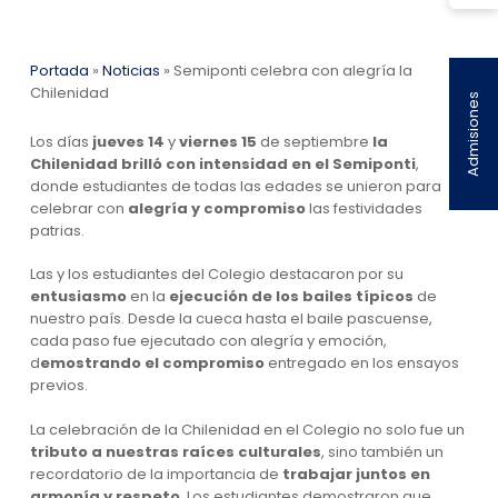
Portada
»
Noticias
»
Semiponti celebra con alegría la
Chilenidad
Admisiones
Los días
jueves 14
y
viernes 15
de septiembre
la
Chilenidad brilló con intensidad en el Semiponti
,
donde estudiantes de todas las edades se unieron para
celebrar con
alegría y compromiso
las festividades
patrias.
Las y los estudiantes del Colegio destacaron por su
entusiasmo
en la
ejecución de los bailes típicos
de
nuestro país. Desde la cueca hasta el baile pascuense,
cada paso fue ejecutado con alegría y emoción,
d
emostrando el compromiso
entregado en los ensayos
previos.
La celebración de la Chilenidad en el Colegio no solo fue un
tributo a nuestras raíces culturales
, sino también un
recordatorio de la importancia de
trabajar juntos en
armonía y respeto
. Los estudiantes demostraron que,