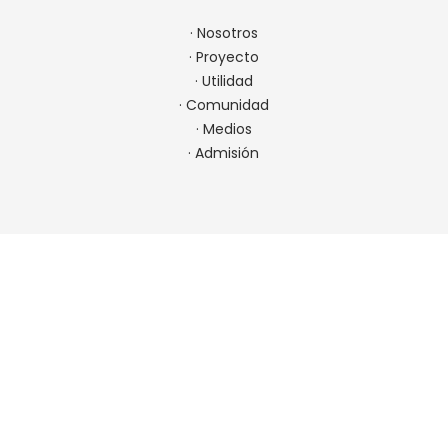
·
Nosotros
·
Proyecto
·
Utilidad
·
Comunidad
·
Medios
·
Admisión
CONTACTO
22 923 9900
comunicaciones@spm.cl
Ir a contacto
UBICACIÓN
Padre Errázuriz 7001, Las Condes, Chile. Metro Hernando