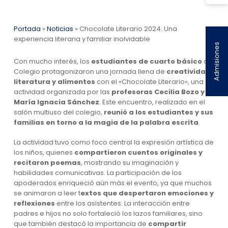
Portada
»
Noticias
»
Chocolate Literario 2024: Una
experiencia literaria y familiar inolvidable
Admisiones
Con mucho interés, los
estudiantes de cuarto básico
del
Colegio protagonizaron una jornada llena de
creatividad,
literatura y alimentos
con el «Chocolate Literario», una
actividad organizada por las
profesoras Cecilia Bozo y
María Ignacia Sánchez
. Este encuentro, realizado en el
salón multiuso del colegio,
reunió a los estudiantes y sus
familias
en torno a la magia de la palabra escrita
.
La actividad tuvo como foco central la expresión artística de
los niños, quienes
compartieron cuentos originales y
recitaron poemas
, mostrando su imaginación y
habilidades comunicativas. La participación de los
apoderados enriqueció aún más el evento, ya que muchos
se animaron a leer t
extos que despertaron emociones y
reflexiones
entre los asistentes. La interacción entre
padres e hijos no solo fortaleció los lazos familiares, sino
que también destacó la importancia de
compartir