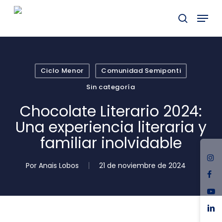
Skip
Menu
to
buscar
main
Close
content
Menu
Ciclo Menor
Comunidad Semiponti
Sin categoría
Chocolate Literario 2024:
Una experiencia literaria y
familiar inolvidable
ins
Por
Anais Lobos
21 de noviembre de 2024
fac
you
link