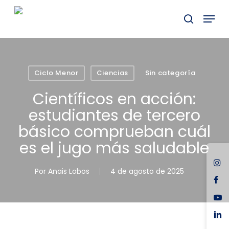
Skip
Menu
to
buscar
main
content
Ciclo Menor
Ciencias
Sin categoría
Científicos en acción:
estudiantes de tercero
básico comprueban cuál
es el jugo más saludable
ins
Por
Anais Lobos
4 de agosto de 2025
fac
you
link