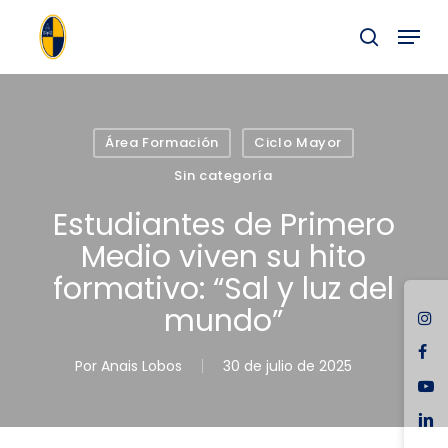
Skip
Menu
to
buscar
main
Close
content
Menu
Área Formación
Ciclo Mayor
Sin categoría
Estudiantes de Primero
Medio viven su hito
formativo: “Sal y luz del
mundo”
ins
fac
Por
Anais Lobos
30 de julio de 2025
you
link