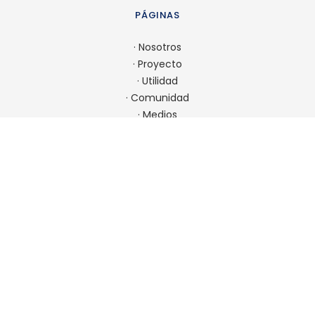
PÁGINAS
·
Nosotros
·
Proyecto
·
Utilidad
·
Comunidad
·
Medios
·
Admisión
CONTACTO
22 923 9900
comunicaciones@spm.cl
Ir a contacto
UBICACIÓN