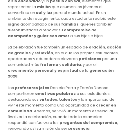
cirio encendido
y un
pocillo con sal
, elementos que
representan la
misión
que asumen los jóvenes al
convertirse en
sal y luz
para el mundo actual. En un
ambiente de recogimiento, cada estudiante recibió este
signo
acompañado de sus
familias
, quienes también
fueron invitadas a renovar su
compromiso
de
acompañar y guiar con amor
a sus hijos e hijas.
La celebración fue también un espacio de
oración
,
acción
de gracias
y
reflexión
, en el que los propios estudiantes,
apoderados y educadores elevaron
peticiones
por una
comunidad más
fraterna
y
solidaria
, y por el
crecimiento personal y espiritual
de la
generación
2028
.
Los
profesores jefes
Daniela Parra y Tomás Donoso
compartieron
emotivas palabras
a sus estudiantes,
destacando sus
virtudes
,
talentos
y la importancia de
vivir este momento como una oportunidad de
crecer en
comunidad
. Además, se vivió un momento especial al
finalizar la celebración, cuando toda la asamblea
respondió con fuerza a las
preguntas del compromiso
,
renovando así su misión de ser
presencia