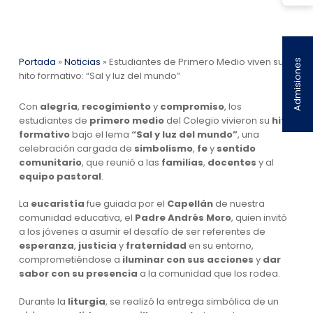
Portada
»
Noticias
»
Estudiantes de Primero Medio viven su
Admisiones
hito formativo: “Sal y luz del mundo”
Con
alegría
,
recogimiento
y
compromiso
, los
estudiantes de
primero medio
del Colegio vivieron su
hito
formativo
bajo el lema
“Sal y luz del mundo”
, una
celebración cargada de
simbolismo
,
fe
y
sentido
comunitario
, que reunió a las
familias
,
docentes
y al
equipo pastoral
.
La
eucaristía
fue guiada por el
Capellán
de nuestra
comunidad educativa, el
Padre Andrés Moro
, quien invitó
a los jóvenes a asumir el desafío de ser referentes de
esperanza
,
justicia
y
fraternidad
en su entorno,
comprometiéndose a
iluminar con sus acciones
y
dar
sabor con su presencia
a la comunidad que los rodea.
Durante la
liturgia
, se realizó la entrega simbólica de un