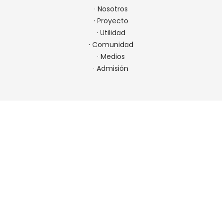
·
Nosotros
·
Proyecto
·
Utilidad
·
Comunidad
·
Medios
·
Admisión
CONTACTO
22 923 9900
comunicaciones@spm.cl
Ir a contacto
UBICACIÓN