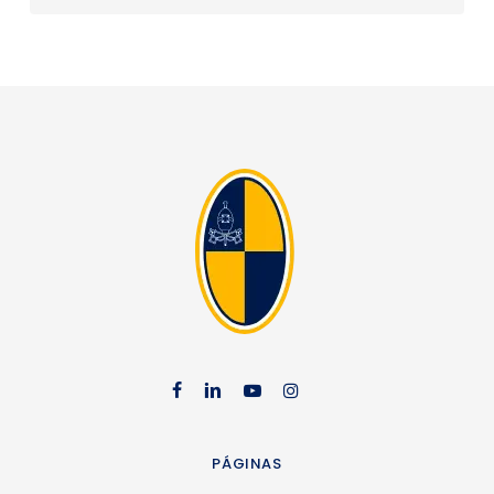
facebook
linkedin
youtube
instag
PÁGINAS