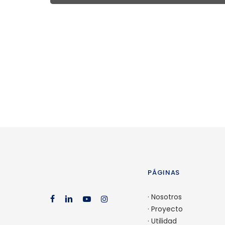
PÁGINAS
·
Nosotros
facebook
linkedin
youtube
instagram
·
Proyecto
·
Utilidad