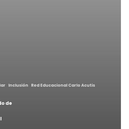
lar
Inclusión
Red Educacional Carlo Acutis
do de
l