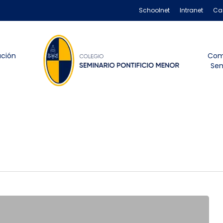
Schoolnet
Intranet
Ca
ación
Com
Sem