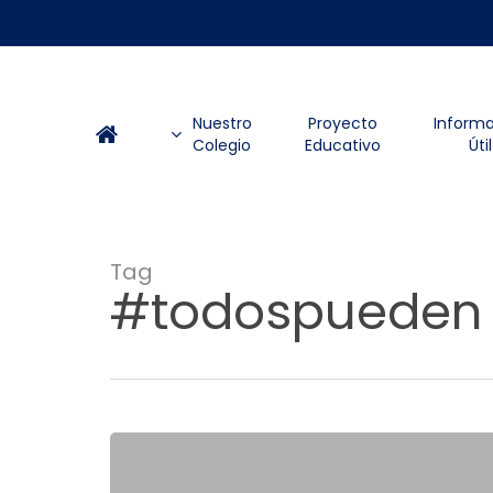
Skip
to
main
content
Nuestro
Proyecto
Inform
Colegio
Educativo
Útil
Tag
#todospueden
«Formar
Integralmente
para