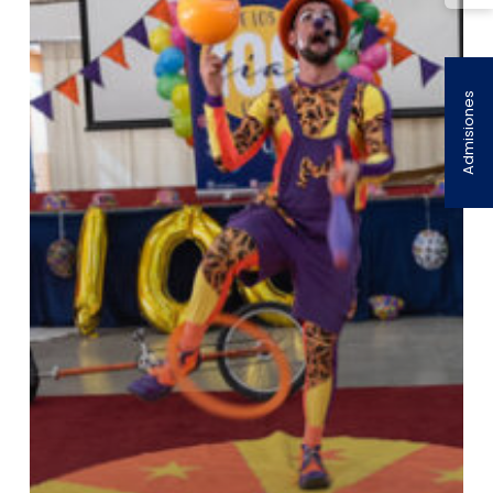
sombreros
locos
Admisiones