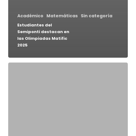
Académico
Matemáticas
Sin categoría
Estudiantes del
Semiponti destacan en
las Olimpiadas Matific
2025
Estudiantes
del
Ciclo
Mayor
participan
en
la
37°
Olimpiada
Nacional
de
Matemáticas