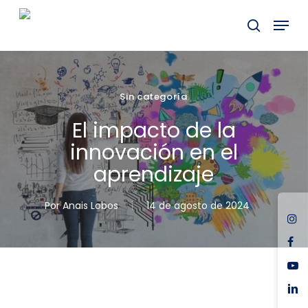
Skip
Menu
to
buscar
main
Close
content
Menu
Sin categoría
El impacto de la
innovación en el
aprendizaje
Por
Anais Lobos
14 de agosto de 2024
ins
fac
you
link