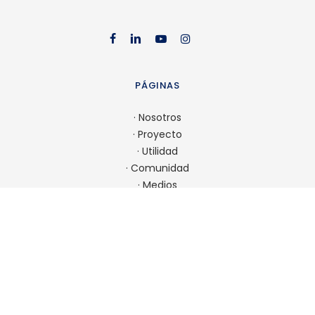
facebook
linkedin
youtube
instag
PÁGINAS
·
Nosotros
·
Proyecto
·
Utilidad
·
Comunidad
·
Medios
·
Admisión
CONTACTO
22 923 9900