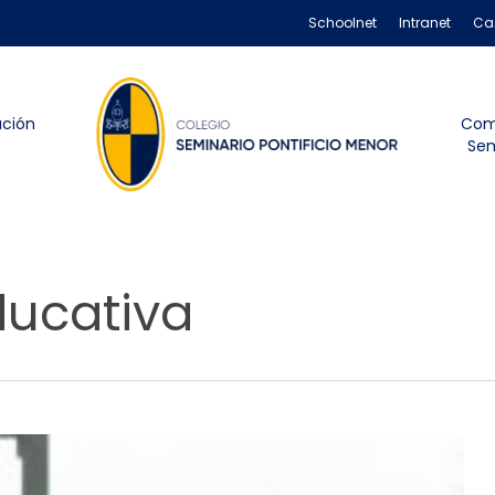
Schoolnet
Intranet
Ca
ación
Com
Sem
ucativa