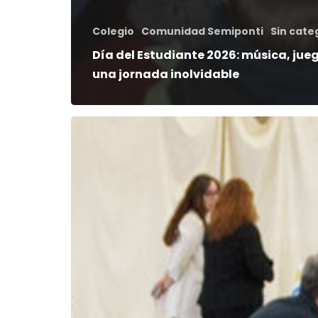
Colegio
Comunidad Semiponti
Sin cate
Día del Estudiante 2026: música, jue
una jornada inolvidable
Comunidad,
identidad
y
aprendizaje:
Semiponti
vive
su
3°
Jornada
de
Encuentro
de
Migrantes