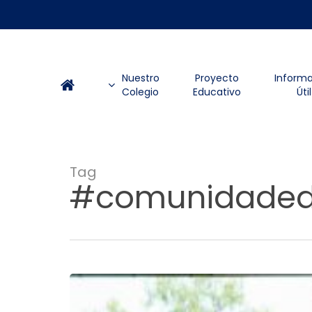
Skip
to
main
content
Nuestro
Proyecto
Inform
Colegio
Educativo
Útil
Tag
#comunidaded
Día
del
Estudiante