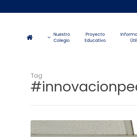
Skip
to
main
content
Nuestro
Proyecto
Inform
Colegio
Educativo
Útil
Tag
#innovacionpe
Estudiantes
del
Semiponti