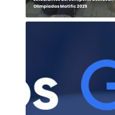
Olimpiadas Matific 2025
Colegio
Seminario
Pontificio
Menor
es
reconocido
como
Google
Reference
School