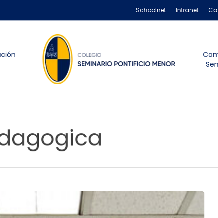
Schoolnet
Intranet
Ca
ación
Com
Sem
dagogica