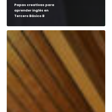
Papas creativas para
aprender inglés en
Tercero Básico B
Hermanos
Mayores:
un
encuentro
de
lectura
y
recuerdos